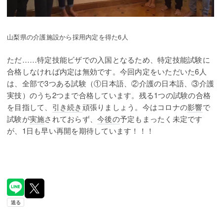
山梨県の介護施設から採用内定を得た6人
ただ……特定技能ビザでの入国となるため、特定技能試験に
合格しなければ内定は無効です。今回内定をいただいた6人
は、全部で3つある試験（①日本語、②介護の日本語、③介護
実技）のうち2つまで合格しています。残る1つの試験の合格
を目指して、
引き続き
頑張りましょう。今はコロナの
影響
で
試験が
実施
されておらず、
今後の
予定もまったく未定です
が、1日も早い再開を期待しています！！！