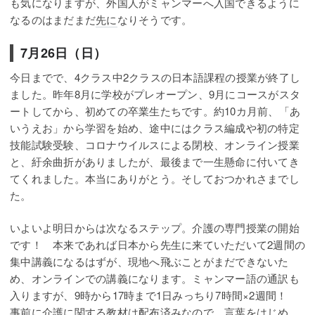
も気になりますが、外国人がミャンマーへ入国できるように
なるのはまだまだ
先に
なりそうです。
7月26日（日）
今日までで、4クラス中2クラスの日本語課程の授業が終了し
ました。昨年8月に学校がプレオープン、9月にコースがスタ
ートしてから、初めての卒業生たちです。約10カ月前、「あ
いうえお」から学習を始め、途中にはクラス編成や初の特定
技能試験受験、コロナウイルスによる閉校、オンライン授業
と、紆余曲折がありましたが、最後まで一生懸命に付いてき
てくれました。本当にありがとう。そしておつかれさまでし
た。
いよいよ明日からは次なるステップ。介護の専門授業の開始
です！ 本来であれば日本から先生に来ていただいて2週間の
集中講義になるはずが、現地へ飛ぶことがまだできないた
め、オンラインでの講義になります。ミャンマー語の通訳も
入りますが、9時から17時まで1日みっちり7時間×2週間！
事前に
介護に関する教材は配布済みなので、言葉をはじめ、