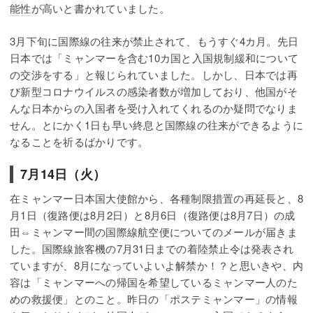
能性
が高いと書かれていました。
3月下旬に国際線の往来が禁止されて、もうすぐ4カ月。先日
日本では「ミャンマーを含む10カ国と入国規制緩和について
の交渉をする」と報じられていました。しかし、日本では再
び新型コロナウイルスの感染者数が増加しており、他国がそ
んな日本からの入国者を受け入れてくれるのか疑問でなりま
せん。とにかく1日も早い終息と国際線の往来ができるように
なることを祈るばかりです。
7月14日（火）
在ミャンマー日本国大使館から、各種制限措置の再延長と、8
月1日（復路便は8月2日）と8月6日（復路便は8月7日）の成
田⇔ミャンマー間の国際線航空便についてのメールが届きま
した。国際線旅客機の7月31日までの着陸禁止令は発表され
ていますが、8月になっていよいよ解禁か！？と思いきや、内
容は「ミャンマーへの帰国を
希望
しているミャンマー人のた
めの救援便」とのこと。昨日の「ポステミャンマー」の情報