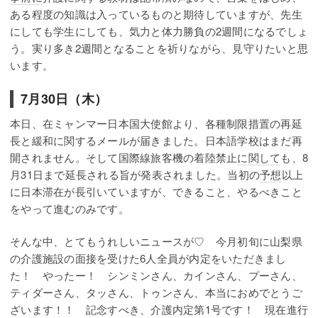
ある程度の知識は入っているものと期待していますが、先生
にしても学生にしても、気力と体力勝負の2週間になるでしょ
う。実り多き2週間となることを祈りながら、見守りたいと思
います。
7月30日（木）
本日、在ミャンマー日本国大使館より、各種制限措置の再延
長と緩和に関するメールが届きました。日本語学校はまだ再
開されません。そして国際線旅客機の着陸禁止
に関して
も、8
月31日まで延長される旨が発表されました。当初の
予想
以上
に日本滞在が長引いていますが、できること、やるべきこと
をやって進むのみです。
そんな中、とてもうれしいニュースが♡ 今月初旬に山梨県
の介護施設の面接を受けた6人全員が内定をいただきまし
た！ やったー！ シンミンさん、カインさん、プーさん、
ティダーさん、タッさん、トゥンさん、本当におめでとうご
ざいます！！ 記念すべき、介護内定第1号です！ 現在進行