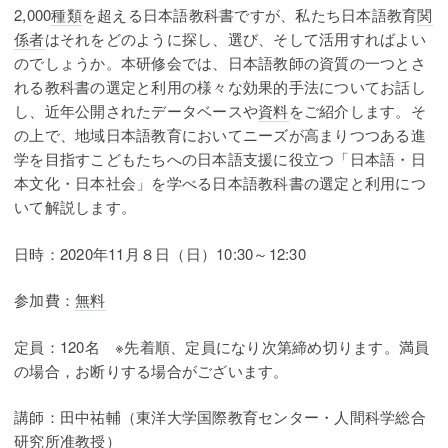
2,000
種類
を超える日本語教科書ですが、私たち日本語教育
関
係者
はそれをどのように探し、選び、そして活用すればよい
のでしょうか。本研修会では、日本語教師の資質の一つとさ
れる教科書の選定と利用の様々な効果的手法についてお話し
し、近年公開されたデータベースや
資料
をご紹介します。そ
の上で、地域日本語教育においてニーズが高まりつつある進
学を目指すこどもたちへの日本語支援に役立つ「日本語・日
本文化・日本社会」を学べる日本語教科書の選定と利用につ
いて解説します。
日時：2020年11月８日（日）10:30～12:30
参加費：
無料
定員：120名 ※先着順、定員になり次第締め切ります。満員
の場合，お断りする場合がございます。
講師：田中祐輔（東洋大学国際教育センター・人間科学総合
研究所准教授）