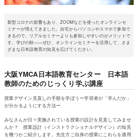
新型コロナの
影響
もあり、ZOOMなどを使ったオンラインセ
ミナーが増えてきました。自宅からパソコンやスマホで参加で
きるので、リアルセミナーよりも参加しやすいのがメリットで
す。学びの秋――ぜひ、オンラインセミナーを活用して、さま
ざまな日本語教育の知見を広げてください。
大阪YMCA日本語教育センター 日本語
教師のためのじっくり学ぶ講座
授業デザイン
見直し
の
手順
を学ぼうー学習者が「学んだか」
が分かるようにする方法ー
みなさんが日々
実施
されている授業の
設計
を
見直し
てみませ
んか？ 授業
設計
（インストラクショナルデザイン）の知見
を幾つかご紹介します。先生方ご自身の授業にこれらを適用